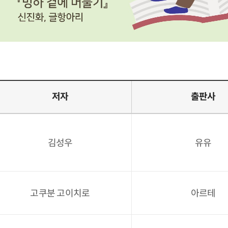
저자
출판사
김성우
유유
고쿠분 고이치로
아르테