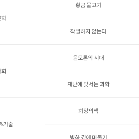
황금 물고기
문학
작별하지 않는다
음모론의 시대
사회
재난에 맞서는 과학
희망의책
&기술
빙하 곁에 머물기