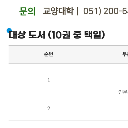
대상 도서 (10권 중 택일)
순번
부
1
인문
2