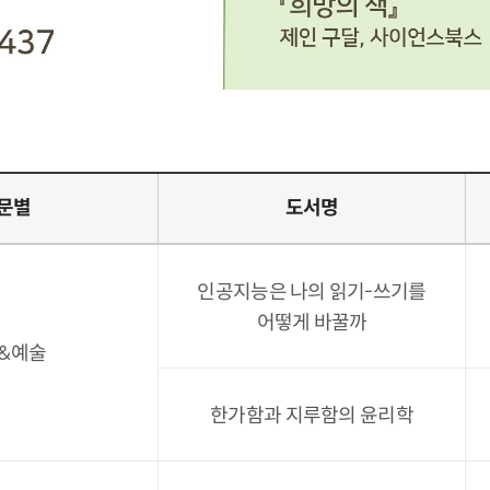
문별
도서명
인공지능은 나의 읽기-쓰기를
어떻게 바꿀까
&예술
한가함과 지루함의 윤리학