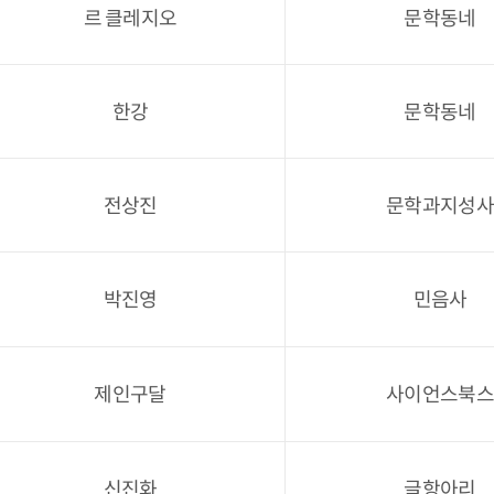
르 클레지오
문학동네
한강
문학동네
전상진
문학과지성사
박진영
민음사
제인구달
사이언스북스
신진화
글항아리