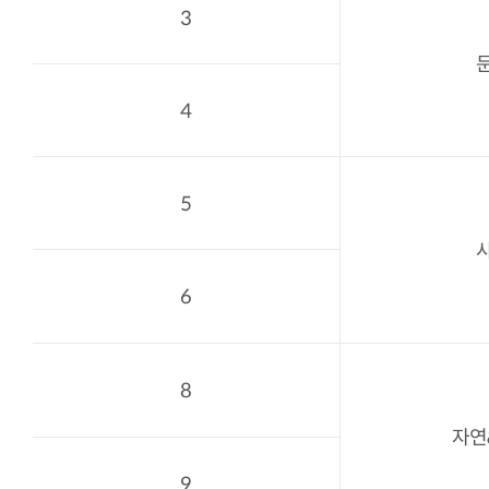
3
4
5
6
8
자연
9