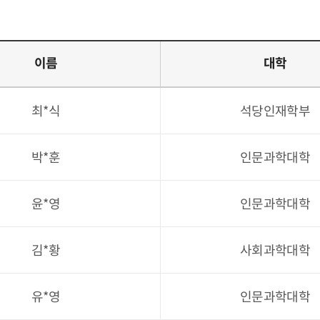
이름
대학
최*식
석당인재학부
박*훈
인문과학대학
윤*영
인문과학대학
김*황
사회과학대학
유*영
인문과학대학