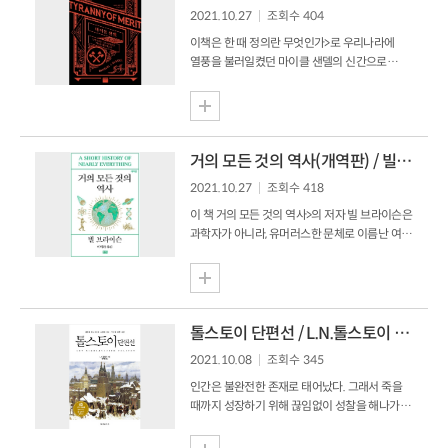
그는 어려운 가정 형편 때문에 학업을 그만두고
2021.10.27
조회수 404
갖가지 육체노동에 종사하였다. 오스만 투르크
제국에서 단행한 탄지마트(개혁) 칙령(1839)과
이책은 한 때 정의란 무엇인가>로 우리나라에
더불어 서구적 근대화가 추진되었고, 터키
열풍을 불러일켰던 마이클 샌델의 신간으로
공화국이 성립하면서 세속화와 서구화는 더욱
이번에는 정의, 그 중에서도 능력주의에 관한
본격화되었다. 야샤르 케말은 그런 근대화의
이야기를 다루고 있다. 계급이나 인종, 종교 등에
흐름을 타고 적극적으로 번역되었던 유럽의
관계없이 상응하는 노력을 한다면 그에 따른
작품들을 탐독하며 자신의 문학적 감수성을
사회적 성취를 이룩할 수 있다는 능력주의는 많은
키워...
사회에서 당연하게 받아들여지며, 사회를
거의 모든 것의 역사(개역판) / 빌 브라이슨 지음
지탱하는 중요한 축으로서 작용하고 있다. 마이클
2021.10.27
조회수 418
샌델은 이 책을 통해 당연시되어 온 “노력하면
성공할 수 있다”는 능력주의의 이상이
이 책 거의 모든 것의 역사>의 저자 빌 브라이슨은
근본적으로 크게 잘못되어 있음을 주장한다.
과학자가 아니라, 유머러스한 문체로 이름난 여행
그리고 사회에서 이러한 능력주의가 실제로
전문 기자이자 베스트셀러 논픽션 작가이다. 그는
공정하게 작동하고 있는지, 또 공정함이 곧
지구 곳곳을 다니며 여행기를 쓰는 작가이지만
정의가 맞는 것인지를 진지하게 되짚어본다. 이
정작 자신이 살고있는 행성에 대해서는 아무것도
책은 2019년에 있었던 미국에서 있었던 대학
알지 못한다는 데 불편함을 느끼고 이 책을
입시비리 사건...
썼다고 한다. 그는 “과학의 신비로움과 성과에
톨스토이 단편선 / L.N.톨스토이 지음
대해서 너무 기술적이거나 어렵지 않으면서,
2021.10.08
조회수 345
그렇다고 피상적인 수준을 넘어서서 이해하고
공감할 수 있는” 책을 목표로 3년간 세계의 여러
인간은 불완전한 존재로 태어났다. 그래서 죽을
과학자들을 직접 찾아가 설명을 듣고 현장을
때까지 성장하기 위해 끊임없이 성찰을 해나가야
답사해 이 책을 완성했다. 전체 6부로 이루어진
한다. 여기서 성장이라는 단어는 정신적으로
이 책이 다루고 있는 분야와 주제는 매우
성숙한 사람으로 거듭나는 걸 의미하는데, 러시아