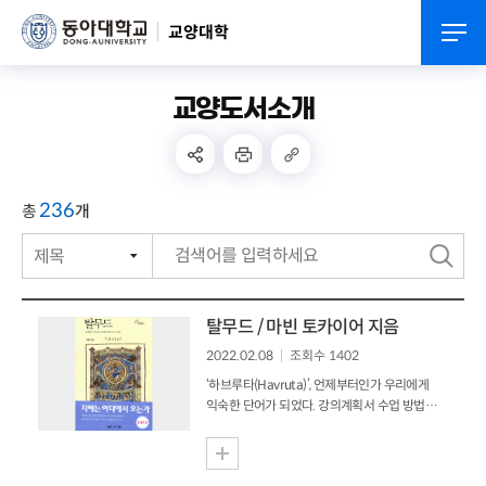
교양대학
교양도서소개
236
총
개
검
색
탈무드 / 마빈 토카이어 지음
2022.02.08
조회수 1402
‘하브루타(Havruta)’, 언제부터인가 우리에게
익숙한 단어가 되었다. 강의계획서 수업 방법에
종종 이 하브루타가 등장하기 때문이다.
하브루타는 유대인들의 밥상머리 교육이라고 할
수 있는 토론식 교육을 말하는데, 원래 이