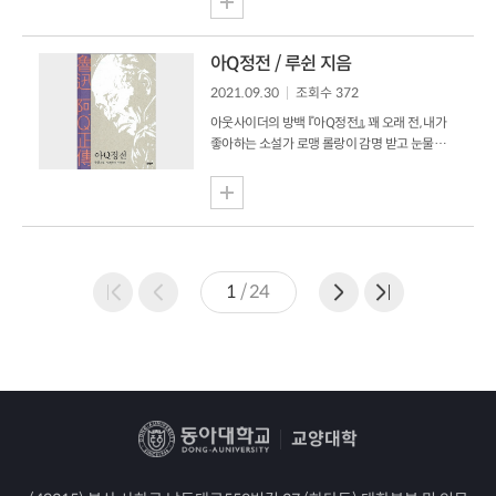
방대하다. 1부에서 빅뱅, 팽창 우주론, 태양계의
대문호 톨스토이는 이러한 성장을 평생의 화두로
구조와 생성에 대한 이론을 다...
삼았던 사람이다. 그래서일까? “우리는
톨스토이에 관한 책들만으로도 도서관 하나를 꽉
아Q정전 / 루쉰 지음
채울 수 있다.”라고 러시아 문학평론가 얀코
2021.09.30
조회수 372
라브린이 언급했을 정도로, 톨스토이는
문학적으로 큰 영향력과 의미를 가지고 있는
아웃사이더의 방백 『아Q정전』, 꽤 오래 전, 내가
존재다. 100년이 넘은 지금까지 그의 문학이
좋아하는 소설가 로맹 롤랑이 감명 받고 눈물까지
지속적으로 독자들에게 사랑받고 연구되고 있는
흘렸다 해서 따라 읽은 책이다. 그가 쓴 『장
것은 그의 문학이 단순한 ‘읽을거리’를 넘어
크리스토프』에서 엿볼 수 있듯이 인간성을
시대를 아우르는 작품으로서의 가치를 지니고
존중하고 진리에 진솔하게 호응하는 작가가
있기 때문이리라. [톨스토이 단편선]에는 사람은
좋아하는 작품이라 하니, 무작정 읽어 볼밖에.
무엇으로 사...
그런데 만만하게 시작했다가 점점, 생각보다 쉬
읽히지 않았다. ‘정전(正傳)’ 형식을 취한 것도
1
/
24
그렇고 ‘아Q’라는 인물의 궤적을 따라가는 것도
버거웠다. 고백하건대, 『아Q정전』과의 첫
대면식은 그리 썩 유쾌하지만은 않았다. 한참 후
칭다오를 다녀올 일이 있었는데, 그곳에서 루쉰
공원을 방문하게 되었다. 아름다운 해안 공원에
차려진 루쉰 조각상과 그가 지은 시들을
감상하다보니, 문득, 별 감흥 없이...
교양대학