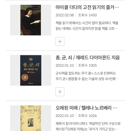
하브루타는 탈무드를 이해하기 위한 학습 방법을
말한다. 그렇다면 탈무드는 무엇이냐? 이는
마이클 더다의 고전 읽기의 즐거움 / 마이클 더다 지음
유대인의 성경이라고 할 수 있는 ‘토라’에 주석을
2022.02.08
조회수 1450
달아 해석한 것이다. 정리하자면 유대인들은
그들의 성경과 같은 토라가 있고, 이 토라를
책을 읽기 위해서는 시간이 많이 필요하다. 책을
해석한 것이 탈무드이고 탈무드를 이해하기 위해
읽는 데에도 시간이 걸리지만 읽을 책을 고르는
학습하는 방법이 하브루타인 것이다. 우리는
데에도 시간이 많이 걸린다. 어떤 이는 책을
학교에서 하브루타 방식으로 공부를 하지만 정작
가리지 않고 읽기 때문에 책을 고르는 데 큰
탈무드는 깊이 있게 들여다 보지 못한 것 같다.
시간이 필요하지 않다고 하지만, 소중한 시간을
탈무드 원전은 총 63-64편으로 구성되어 있...
들여 책을 읽는 것이기 때문에 책을 선택하는 데
또 시간을 들인다. 인터넷을 검색해 보기도 하고
총, 균, 쇠 / 재레드 다이아몬드 지음
서평을 찾아보기도 하지만 넘쳐나는 책과 광고에
2022.01.10
조회수 1005
오히려 책을 고르는 게 더 힘들어진다. 우여곡절
끝에 책을 골랐지만 막상 읽었을 때 재미가
군사력을 압도하는 무기 총>, 스스로 진화하는
없다면 여간 허탈하지 않다.이럴 때 필요한 책이
무기 균>, 범접할 수 없는 기술의 상징 쇠>인류의
‘마이클 더다의 고전 읽기의 즐거움’이다. 책
운명을 바꾼 총, 균, 쇠 그러나 결국 모든 것은
제목에서 알 수 있는 것처럼 이 책은 저자 마이클
‘환경’이 결정한다. 『총,균,쇠』는 과학자 재레드
더다가 고전을 소개해 주는 책이다. 이 책의 저자
다이아몬드가 인류 문명사를 기술한 것으로
마이클 더다는 서평으...
1998년 풀리처상을 수상한 책이다. 『총,균,쇠』는
총 4부로 1부는 인간 사회의 다양한 운명의
오래된 미래 / 헬레나 노르베리 호지 지음
갈림길이라는 소제목으로 1장과 2장은
2022.01.10
조회수 1026
배경지식이고, 3장은 1532년 스페인이
잉카제국을 정복한 힘의 원천은 기록과 정보,
제목이 참 아이러니하다. 역설적인 단어 구성으로
전쟁 준비의 유무에 있다는 것을 기술하고 있다.
제시된 『오래된 미래』는 ‘과거가 가지고 있는