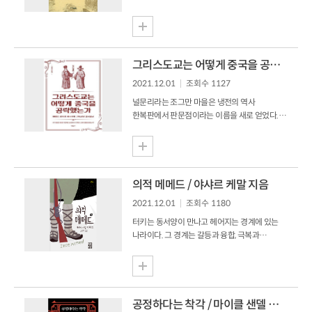
한편 2부와 3부에서는 유럽인들이 원주민들보다
가치’를 보여주고 있어 우리들의 호기심을
기술이 발전된 이유는 ‘농업 혁명, 문자,
자극하면서 시선을 끈다. 『오래된 미래』는
가축’이라고 하였으며, 4부는 인류사의 발전적
언어학자이자 사회학자인 헬레나 노르베리
연구 과제와 방향이라는 소제목으로...
호지가 히말라야산맥 아래쪽에 위치한 척박하고
고립된 땅 라다크에 16년 동안 머물면서
그리스도교는 어떻게 중국을 공략했는가 / 심장섭 지음
라다크의 변화를 기록한 책이다. 무엇보다
2021.12.01
조회수 1127
『오래된 미래』는 4차 산업 혁명이라는 혁신의
시대를 살아가는 우리가 미래를 위해 전통
널문리라는 조그만 마을은 냉전의 역사
사회로부터 무엇을 배워야 하는지를 시사하고
한복판에서 판문점이라는 이름을 새로 얻었다.
있어 대학교 추천 도서 목록에 자주 뽑히는
미국과 함께 휴전협정의 당사국이었던 중국을
책이기도 하다. 『오래된 미래』는 크게 3부로
배려한 결과였다. 격동하는 세계의 정세를
나눠지며, 서구의 영향을 거의 받지 않은 이전의
읽어내지 못한 무능으로 외세의 식민 지배를
라다크에 대한 모습을 마치 이야기하듯이
받았고, 여전히 그 지정학적인 판도를 읽어내지
서술해나간다. 라다크는 티베...
못하고 내분으로 치닫다가 분단의 형벌을 치러야
의적 메메드 / 야샤르 케말 지음
했다. 그리고 육십여 년이 지난 어느 봄날,
2021.12.01
조회수 1180
한반도의 두 정상이 손을 맞잡은 그 때에 전
세계의 이목이 판문점으로 모아졌다. 서구의
터키는 동서양이 만나고 헤어지는 경계에 있는
위세에 중화의 질서가 휘청거릴 때에도 세상
나라이다. 그 경계는 갈등과 융합, 극복과
모르고 안일하였던 이 나라의 통치자들. 지금의
생성이라는 원융회통의 잠재성을 내포하고 있다.
저 역사적 만남은 여러 상념들을 불러온다.
야샤르 케말(Ya?ar Kemal)은 쿠르드족 어머니와
황석영의 ??손님??은 한반도 현대사의 비극적
투르크멘족 아버지 사이에서 태어났다. 다섯 살
기원을 기독교와 마르크스주의라는 외래의
때 그는 아버지가 살해당하는 것을 눈앞에서
이데올로기에서 찾았다. 그...
보아버렸고 그 충격으로 한쪽 눈을 실명했다.
공정하다는 착각 / 마이클 샌델 지음